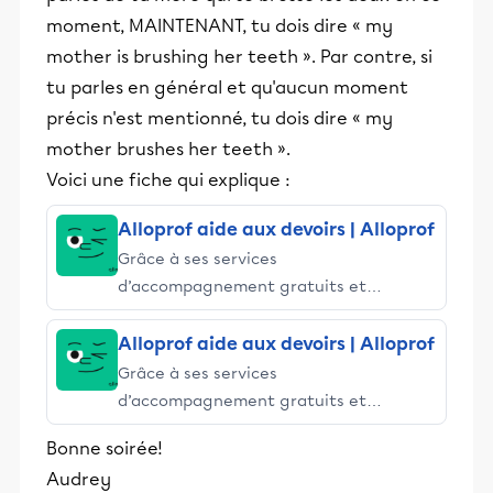
moment, MAINTENANT, tu dois dire « my
mother is brushing her teeth ». Par contre, si
tu parles en général et qu'aucun moment
précis n'est mentionné, tu dois dire « my
mother brushes her teeth ».
Voici une fiche qui explique :
Alloprof aide aux devoirs | Alloprof
Grâce à ses services
d’accompagnement gratuits et
stimulants, Alloprof engage les élèves
et leurs parents dans la réussite
Alloprof aide aux devoirs | Alloprof
éducative.
Grâce à ses services
d’accompagnement gratuits et
stimulants, Alloprof engage les élèves
Bonne soirée!
et leurs parents dans la réussite
Audrey
éducative.