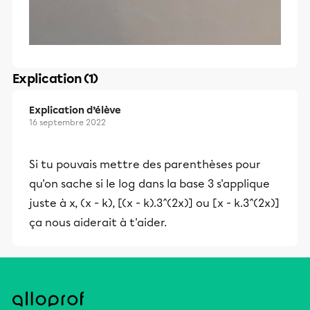
Explication (1)
Explication d’élève
16 septembre 2022
Si tu pouvais mettre des parenthèses pour
qu'on sache si le log dans la base 3 s'applique
juste à x, (x - k), [(x - k).3^(2x)] ou [x - k.3^(2x)]
ça nous aiderait à t'aider.