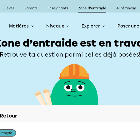
Élèves
Parents
Enseignants
Zone d’entraide
Allofrançais
Matières
Niveaux
Explorer
Poser une
Zone d’entraide est en trav
Retrouve ta question parmi celles déjà posées
Retour
Français