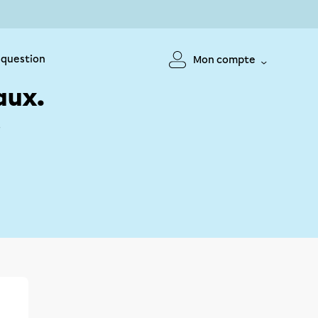
 question
Mon compte
aux.
!