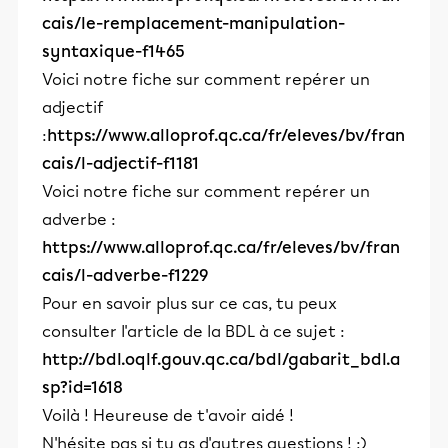
cais/le-remplacement-manipulation-
syntaxique-f1465
Voici notre fiche sur comment repérer un
adjectif
:
https://www.alloprof.qc.ca/fr/eleves/bv/fran
cais/l-adjectif-f1181
Voici notre fiche sur comment repérer un
adverbe :
https://www.alloprof.qc.ca/fr/eleves/bv/fran
cais/l-adverbe-f1229
Pour en savoir plus sur ce cas, tu peux
consulter l'article de la BDL à ce sujet :
http://bdl.oqlf.gouv.qc.ca/bdl/gabarit_bdl.a
sp?id=1618
Voilà ! Heureuse de t'avoir aidé !
N'hésite pas si tu as d'autres questions ! :)