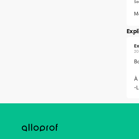
Se
Me
Expl
Ex
20
Bo
À
-L