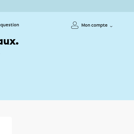
 question
Mon compte
aux.
!