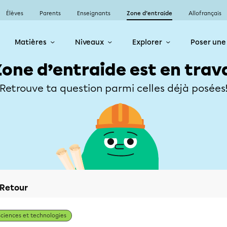
Élèves
Parents
Enseignants
Zone d’entraide
Allofrançais
Matières
Niveaux
Explorer
Poser une
Zone d’entraide est en trav
Retrouve ta question parmi celles déjà posées
Retour
Sciences et technologies