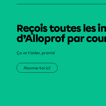
Reçois toutes les i
d’Alloprof par cour
Ça va t’aider, promis!
Abonne-toi ici!