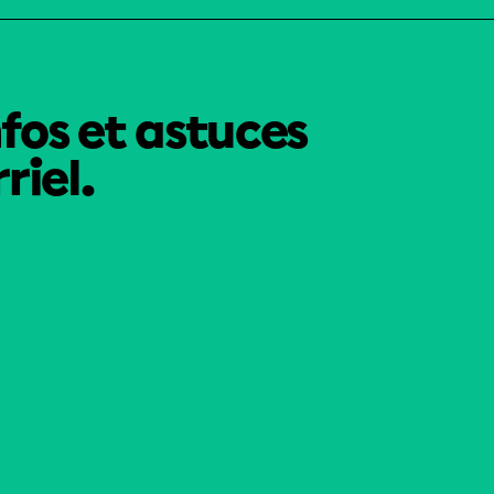
nfos et astuces
riel.