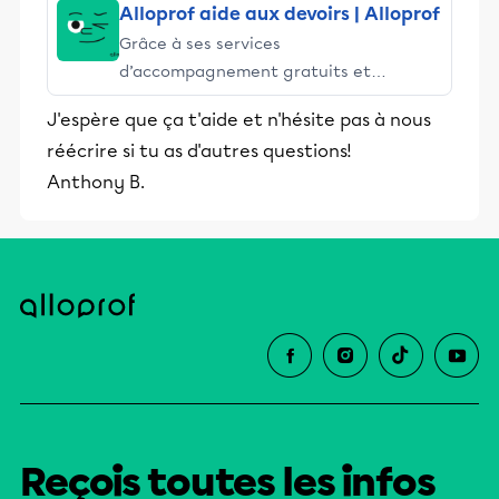
Alloprof aide aux devoirs | Alloprof
Grâce à ses services
d’accompagnement gratuits et
stimulants, Alloprof engage les élèves
J'espère que ça t'aide et n'hésite pas à nous
et leurs parents dans la réussite
réécrire si tu as d'autres questions!
éducative.
Anthony B.
Reçois toutes les infos