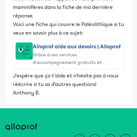
mammifères dans la fiche de ma dernière
réponse.
Voici une fiche qui couvre le Paléolithique si tu
veux en savoir plus à ce sujet:
Alloprof aide aux devoirs | Alloprof
Grâce à ses services
d’accompagnement gratuits et
stimulants, Alloprof engage les élèves
J'espère que ça t'aide et n'hésite pas à nous
et leurs parents dans la réussite
réécrire si tu as d'autres questions!
éducative.
Anthony B.