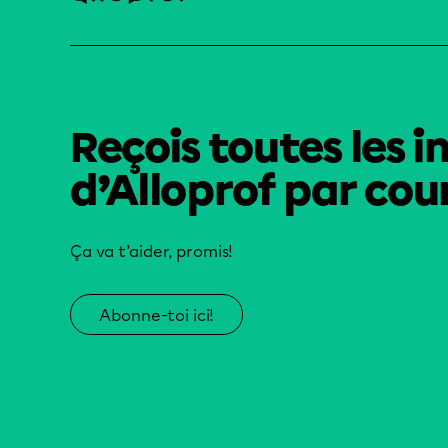
Reçois toutes les i
d’Alloprof par cour
Ça va t’aider, promis!
Abonne-toi ici!