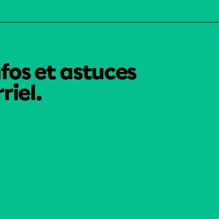
nfos et astuces
riel.