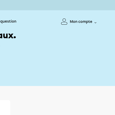
 question
Mon compte
aux.
!