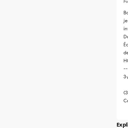
Po
Bo
je
in
D
Éc
de
H(
--
3
(3
C
Expl