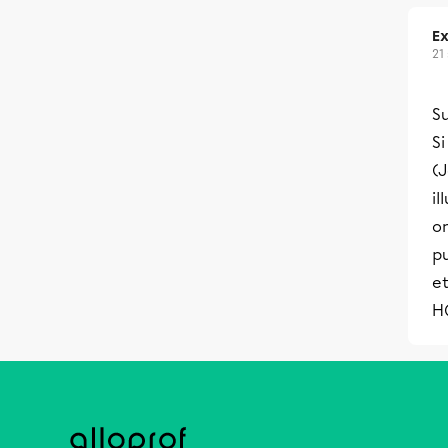
Ex
21
S
Si
(J
il
on
pu
et
H(