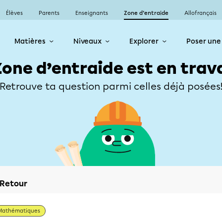
Élèves
Parents
Enseignants
Zone d’entraide
Allofrançais
Matières
Niveaux
Explorer
Poser une
Zone d’entraide est en trav
Retrouve ta question parmi celles déjà posées
Retour
Mathématiques