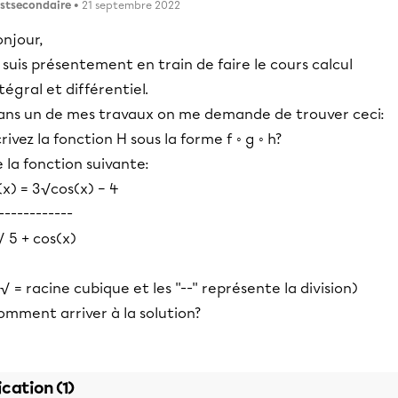
stsecondaire
• 21 septembre 2022
njour,
 suis présentement en train de faire le cours calcul
tégral et différentiel.
ans un de mes travaux on me demande de trouver ceci:
rivez la fonction H sous la forme f ◦ g ◦ h?
 la fonction suivante:
x) = 3√cos(x) − 4
------------
√ 5 + cos(x)
√ = racine cubique et les ''--'' représente la division)
omment arriver à la solution?
ication (1)