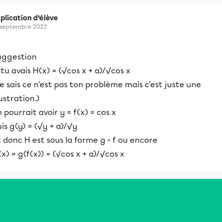
plication d’élève
 septembre 2022
uggestion
 tu avais H(x) = (√cos x + a)/√cos x
e sais ce n'est pas ton problème mais c'est juste une
lustration.)
 pourrait avoir y = f(x) = cos x
is g(y) = (√y + a)/√y
 donc H est sous la forme g ◦ f ou encore
x) = g(f(x)) = (√cos x + a)/√cos x