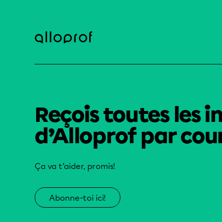
Reçois toutes les i
d’Alloprof par cour
Ça va t’aider, promis!
Abonne-toi ici!