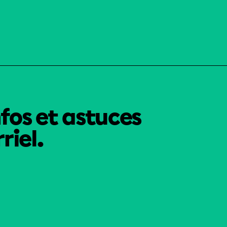
nfos et astuces
riel.