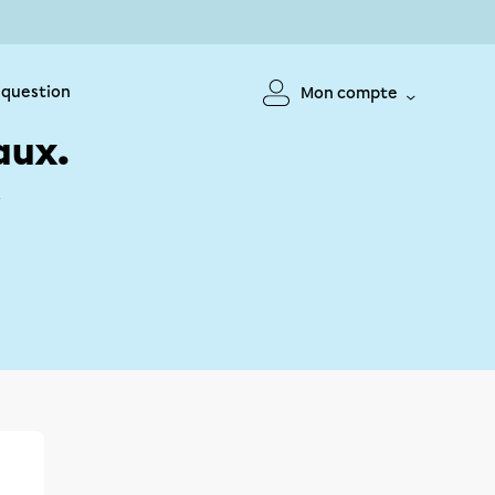
 question
Mon compte
aux.
!