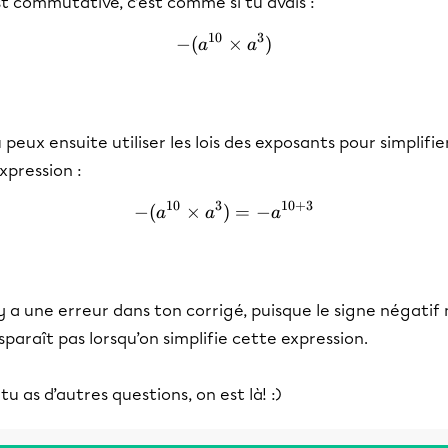
t commutative, c’est comme si tu avais :
10
3
−
(
-(a^{ 10 }\times a^3)
×
)
a
a
 peux ensuite utiliser les lois des exposants pour simplifie
expression :
10
3
10
+
3
−
(
×
)
-(a^{ 10 }\times a^3)=-a
=
−
a
a
a
 y a une erreur dans ton corrigé, puisque le signe négatif
sparaît pas lorsqu’on simplifie cette expression.
 tu as d’autres questions, on est là! :)