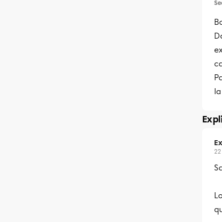
Se
Bo
Da
ex
ca
Pa
l
Expl
Ex
22
Sa
Lo
qu