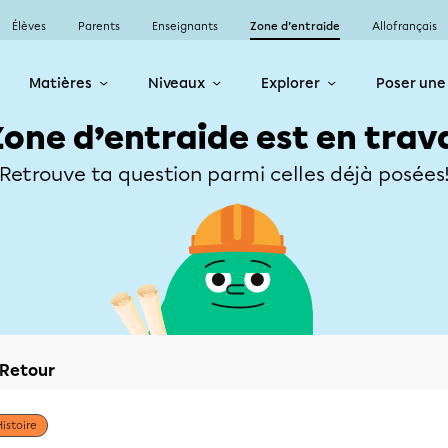
Élèves
Parents
Enseignants
Zone d’entraide
Allofrançais
Matières
Niveaux
Explorer
Poser une
Zone d’entraide est en trav
Retrouve ta question parmi celles déjà posées
Retour
Histoire