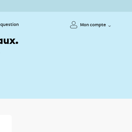
 question
Mon compte
aux.
!