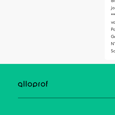
di
jo
**
v
P
Ga
N'
S