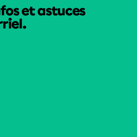
nfos et astuces
riel.