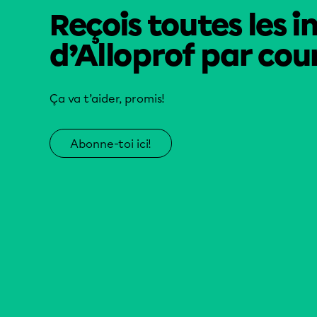
Reçois toutes les i
d’Alloprof par cour
Ça va t’aider, promis!
Abonne-toi ici!