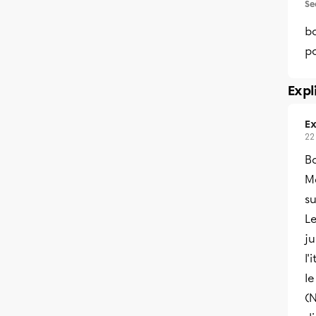
Se
b
p
Expl
Ex
22
Bo
Ma
su
Le
j
l'
l
(N