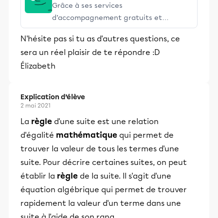
Grâce à ses services
d’accompagnement gratuits et
stimulants, Alloprof engage les élèves
N'hésite pas si tu as d'autres questions, ce
et leurs parents dans la réussite
sera un réel plaisir de te répondre :D
éducative.
Élizabeth
Explication d’élève
2 mai 2021
La
règle
d'une suite est une relation
d'égalité
mathématique
qui permet de
trouver la valeur de tous les termes d'une
suite. Pour décrire certaines suites, on peut
établir la
règle
de la suite. Il s'agit d'une
équation algébrique qui permet de trouver
rapidement la valeur d'un terme dans une
suite à l'aide de son rang.