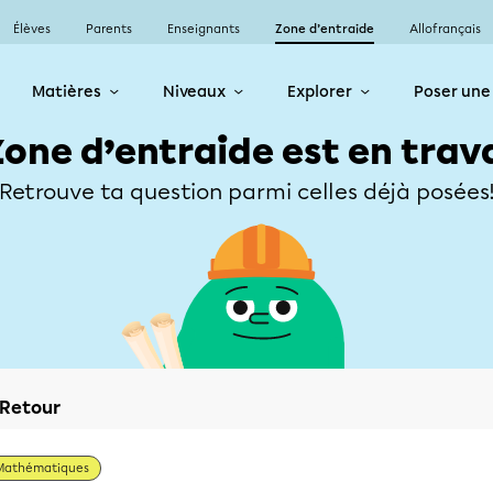
Élèves
Parents
Enseignants
Zone d’entraide
Allofrançais
Matières
Niveaux
Explorer
Poser une
Zone d’entraide est en trav
Retrouve ta question parmi celles déjà posées
Retour
Mathématiques