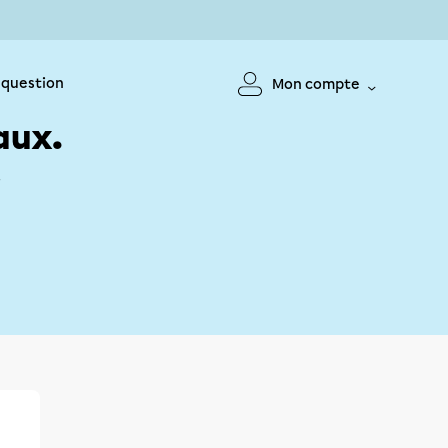
 question
Mon compte
aux.
!