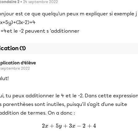
condaire 2
• 24 septembre 2022
njour est ce que quelqu'un peux m expliquer si exemple j 
2x+5y)+(3x-2)+4
 +4et le -2 peuvent s 'additionner
ication (1)
plication d’élève
 septembre 2022
lut!
i, tu peux additionner le 4 et le -2. Dans cette expression
s parenthèses sont inutiles, puisqu'il s'agit d'une suite
addition de termes. On a donc :
2
+
5
+
3
2x+5y+3x-2+4
−
2
+
4
x
y
x