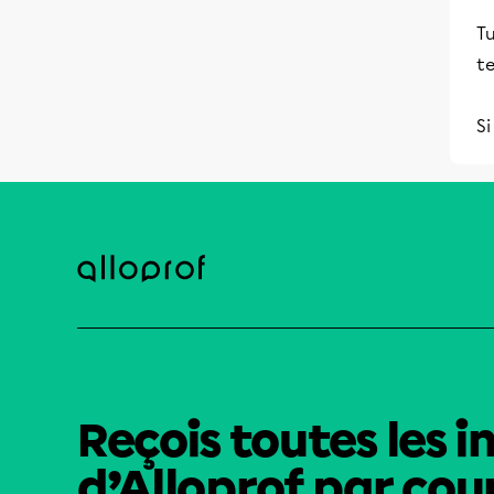
Tu
te
Si
Reçois toutes les i
d’Alloprof par cour