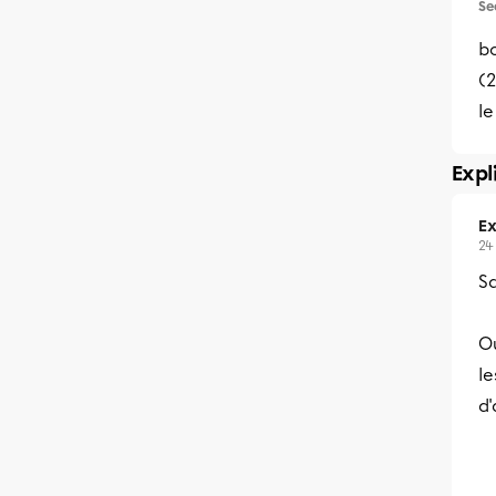
Se
bo
(
le
Expl
Ex
24
Sa
Ou
le
d'