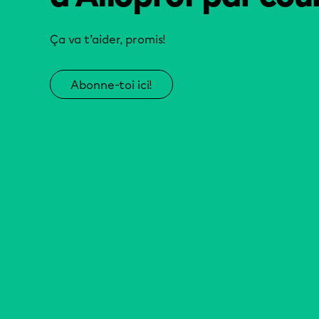
Ça va t’aider, promis!
Abonne-toi ici!