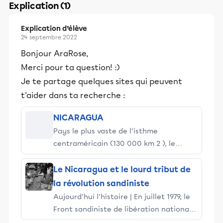
Explication (1)
Explication d’élève
24 septembre 2022
Bonjour AraRose,
Merci pour ta question! :)
Je te partage quelques sites qui peuvent
t'aider dans ta recherche :
NICARAGUA
Pays le plus vaste de l'isthme
centraméricain (130 000 km 2 ), le
Nicaragua, peuplé de 5,6 millions
d'habitants en 2006, a également la
Le Nicaragua et le lourd tribut de
densité la plus faible de la région
la révolution sandiniste
(42 hab./km 2 ). La population est
Aujourd'hui l'histoire | En juillet 1979, le
concentrée entre la côte pacifique et la
Front sandiniste de libération nationale
cordillère montagneuse qui traverse le
a pris le pouvoir à Managua. Cette