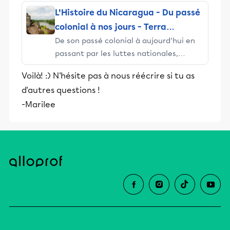
pays du nord-ouest au sud. Les villes
coalition aspirait à transformer le
L'Histoire du Nicaragua - Du passé
principales (Managua, la
Nicaragua, un petit pays d'Amérique
colonial à nos jours - Terra
latine gangréné par la corruption et
De son passé colonial à aujourd'hui en
Nicaragua
dirigé d'une main de fer par le régime
passant par les luttes nationales,
Somoza. Une guerre civile s'est alors
découvrez les grandes lignes de
Voilà! :) N'hésite pas à nous réécrire si tu as
déclenchée. L'historienne Mylène
l'Histoire du Nicaragua !
Desautels explique ce long conflit qui
d'autres questions !
s'est joué sur différents plans.
-Marilee