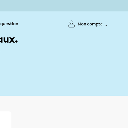
 question
Mon compte
aux.
!