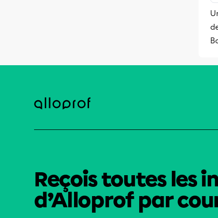
Un
de
B
Reçois toutes les i
d’Alloprof par cour