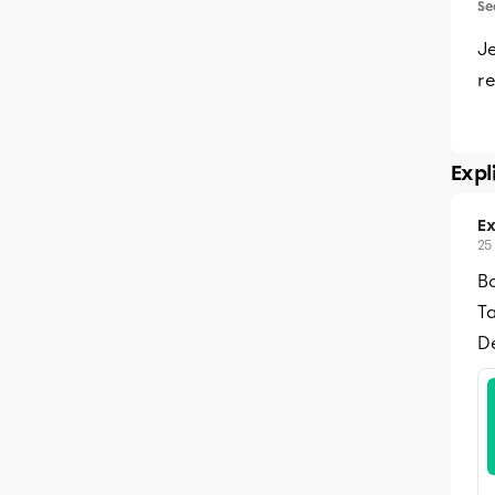
Se
J
re
Expl
Ex
25
Bo
T
De