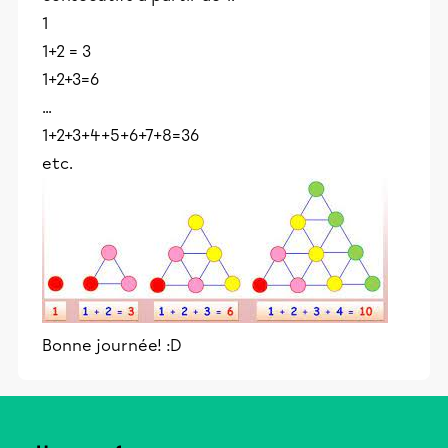
1
1+2 = 3
1+2+3=6
...
1+2+3+4+5+6+7+8=36
etc.
Bonne journée! :D