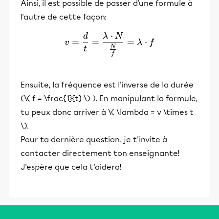
Ainsi, il est possible de passer d'une formule à
l'autre de cette façon:
⋅
d
λ
N
v = \frac{d}{t} = \frac{
=
=
=
⋅
v
λ
f
N
t
f
Ensuite, la fréquence est l'inverse de la durée
(\( f = \frac{1}{t} \) ). En manipulant la formule,
tu peux donc arriver à \( \lambda = v \times t
\).
Pour ta dernière question, je t'invite à
contacter directement ton enseignante!
J'espère que cela t'aidera!