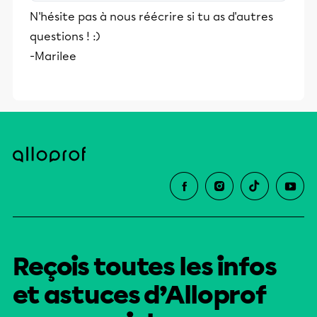
stimulants, Alloprof engage les élèves
N'hésite pas à nous réécrire si tu as d'autres
et leurs parents dans la réussite
questions ! :)
éducative.
-Marilee
Reçois toutes les infos
et astuces d’Alloprof