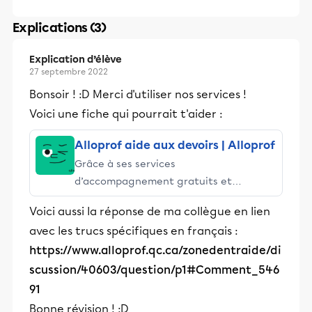
Explications (3)
Explication d’élève
27 septembre 2022
Bonsoir ! :D Merci d'utiliser nos services !
Voici une fiche qui pourrait t'aider :
Alloprof aide aux devoirs | Alloprof
Grâce à ses services
d’accompagnement gratuits et
stimulants, Alloprof engage les élèves
Voici aussi la réponse de ma collègue en lien
et leurs parents dans la réussite
avec les trucs spécifiques en français :
éducative.
https://www.alloprof.qc.ca/zonedentraide/di
scussion/40603/question/p1#Comment_546
91
Bonne révision ! :D