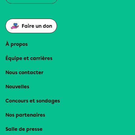
la nitrification est un processus qui se
déroule justement dans le sol du jardin.
On utilise aussi ce processus pour
Faire un don
l’épuration des eaux usées. Mais au
jardin, ce qui est intéressant est que la
À propos
nitrification par les bactéries
transforme l’azote issu […]
Équipe et carrières
Nous contacter
Nouvelles
Concours et sondages
Nos partenaires
Salle de presse