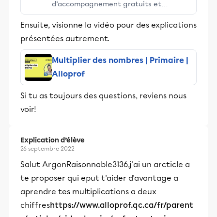
d’accompagnement gratuits et
stimulants, Alloprof engage les élèves
Ensuite, visionne la vidéo pour des explications
et leurs parents dans la réussite
présentées autrement.
éducative.
Multiplier des nombres | Primaire |
Alloprof
Si tu as toujours des questions, reviens nous
voir!
Explication d’élève
26 septembre 2022
Salut ArgonRaisonnable3136,j'ai un arcticle a
te proposer qui eput t'aider d'avantage a
aprendre tes multiplications a deux
chiffres
https://www.alloprof.qc.ca/fr/parent