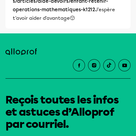
s/articles/aide-devoirs/enfant-retenir-
operations-mathematiques-k1212
J'espère
t'avoir aider d'avantage🙂
Reçois toutes les infos
et astuces d’Alloprof
par courriel.