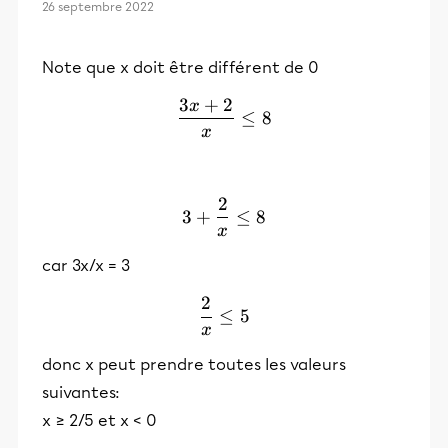
26 septembre 2022
Note que x doit être différent de 0
3
+
2
x
\frac{3x + 2}{x} ≤ 8
≤
8
x
2
3 + \frac{2}{x} ≤ 8
3
+
≤
8
x
car 3x/x = 3
2
\frac{2}{x} ≤ 5
≤
5
x
donc x peut prendre toutes les valeurs
suivantes:
x ≥ 2/5 et x < 0