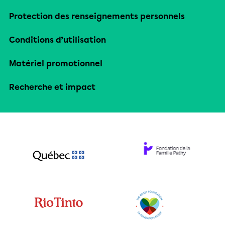
Protection des renseignements personnels
Conditions d’utilisation
Matériel promotionnel
Recherche et impact