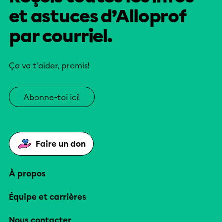
et astuces d’Alloprof
par courriel.
Ça va t’aider, promis!
Abonne-toi ici!
Faire un don
À propos
Équipe et carrières
Nous contacter