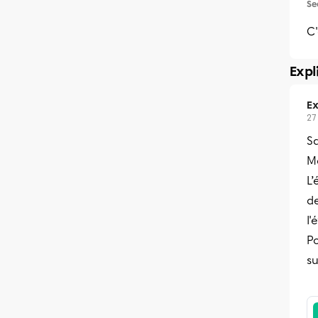
Se
C'
Expl
Ex
27
Sa
Me
L’
de
l'
Po
s