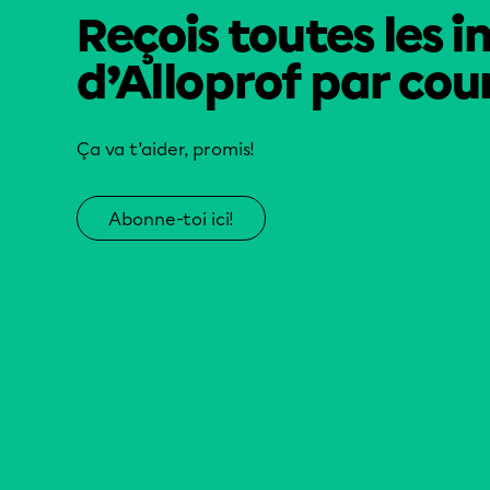
Reçois toutes les i
d’Alloprof par cour
Ça va t’aider, promis!
Abonne-toi ici!