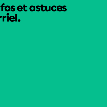
nfos et astuces
riel.