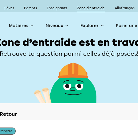
Élèves
Parents
Enseignants
Zone d’entraide
Allofrançais
Matières
Niveaux
Explorer
Poser une
Zone d’entraide est en trav
Retrouve ta question parmi celles déjà posées
Retour
Français