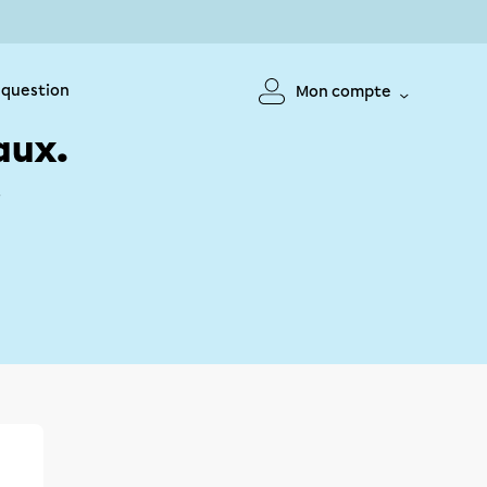
 question
Mon compte
aux.
!