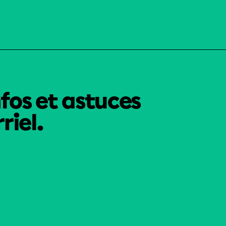
nfos et astuces
riel.