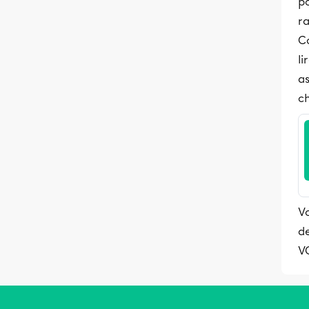
po
ra
C
li
as
ch
Vo
de
V