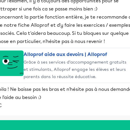
ur l'examen, il y a toujours des opportunités pour se
ttraper si une fois ca se passe moins bien :)
oncernant la partie fonction entière, je te recommande 
re notre fiche Alloprof et d'y faire les exercices / exemple
sociés. Cela t'aidera beaucoup. Si tu bloques sur quelque
ose en particulier, n'hésite pas à nous revenir !
Alloprof aide aux devoirs | Alloprof
Grâce à ses services d’accompagnement gratuits
et stimulants, Alloprof engage les élèves et leurs
parents dans la réussite éducative.
ila ! Ne baisse pas les bras et n'hésite pas à nous demand
 l'aide au besoin :)
C