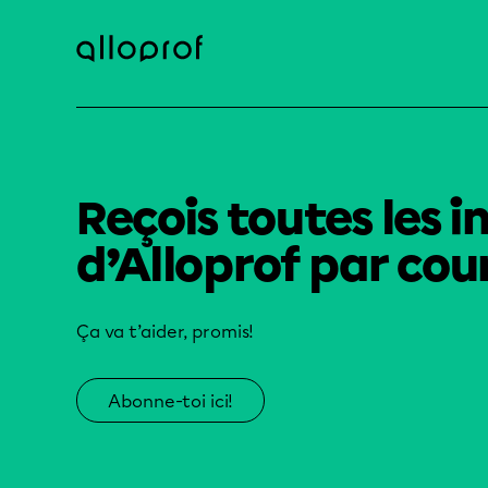
Reçois toutes les i
d’Alloprof par cour
Ça va t’aider, promis!
Abonne-toi ici!