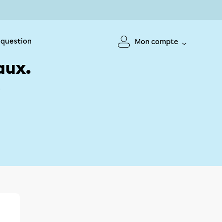
 question
Mon compte
aux.
!