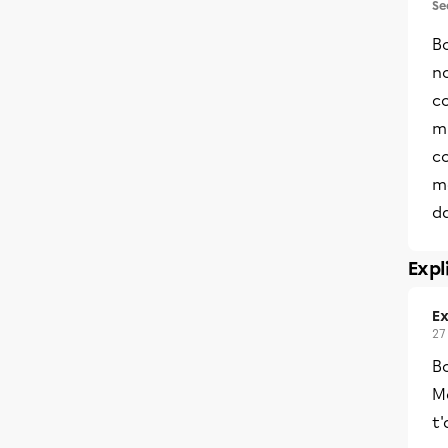
Se
Bo
n
co
mi
co
m
d
Expl
Ex
27
B
M
t'