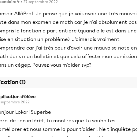
condaire 4
• 27 septembre 2022
nsoir AllôProf. Je pense que je vais avoir une très mauva
ote dans mon examen de math car je n'ai absolument pas
mpris la fonction à part entière (quand elle est dans une
se en situation,un problème). J'aimerais vraiment
mprendre car j'ai très peur d'avoir une mauvaise note en
ath dans mon bulletin et que cela affecte mon admission
ans un cégep. Pouvez-vous m'aider svp?
ication (1)
plication d’élève
 septembre 2022
onjour Lokori Superbe
erci de ton intérêt, tu montres que tu souhaites
améliorer et nous somme la pour t'aider ! Ne t'inquiète p