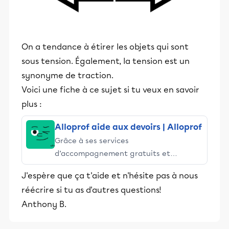
On a tendance à étirer les objets qui sont
sous tension. Également, la tension est un
synonyme de traction.
Voici une fiche à ce sujet si tu veux en savoir
plus :
Alloprof aide aux devoirs | Alloprof
Grâce à ses services
d’accompagnement gratuits et
stimulants, Alloprof engage les élèves
J'espère que ça t'aide et n'hésite pas à nous
et leurs parents dans la réussite
réécrire si tu as d'autres questions!
éducative.
Anthony B.