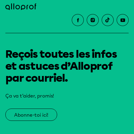
Reçois toutes les infos
et astuces d’Alloprof
par courriel.
Ça va t’aider, promis!
Abonne-toi ici!