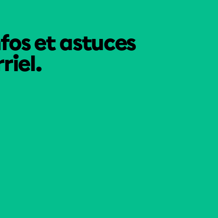
nfos et astuces
riel.