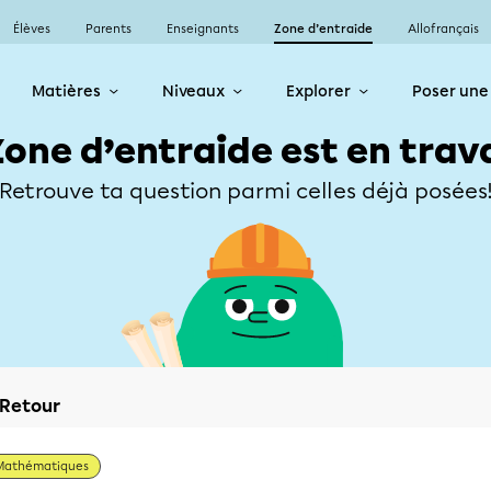
Élèves
Parents
Enseignants
Zone d’entraide
Allofrançais
Matières
Niveaux
Explorer
Poser une
Zone d’entraide est en trav
Retrouve ta question parmi celles déjà posées
Retour
Mathématiques