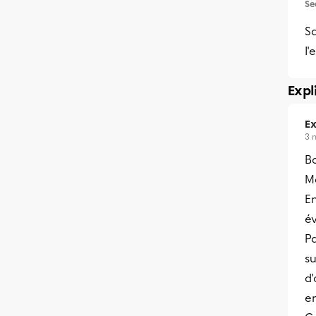
Se
Sa
l'
Expl
Ex
3 
Bo
Me
En
é
Pa
su
d'
en