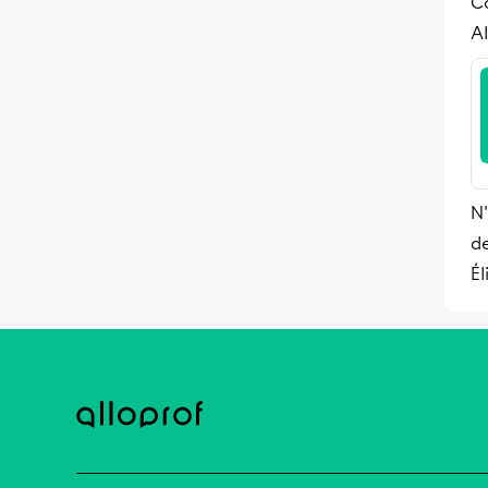
Co
Al
N'
de
Él