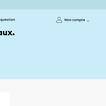
 question
Mon compte
aux.
!