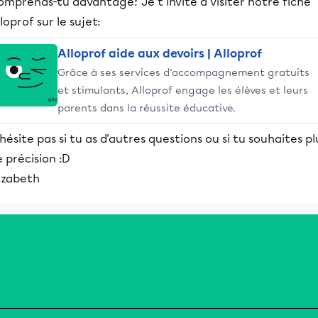
mprends-tu davantage? Je t'invite à visiter notre fiche
loprof sur le sujet:
Alloprof aide aux devoirs | Alloprof
Grâce à ses services d’accompagnement gratuits
et stimulants, Alloprof engage les élèves et leurs
parents dans la réussite éducative.
hésite pas si tu as d'autres questions ou si tu souhaites pl
 précision :D
izabeth