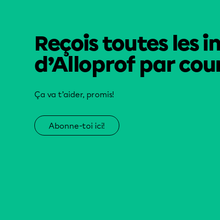
Reçois toutes les i
d’Alloprof par cour
Ça va t’aider, promis!
Abonne-toi ici!