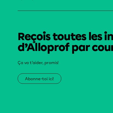
Reçois toutes les i
d’Alloprof par cour
Ça va t’aider, promis!
Abonne-toi ici!