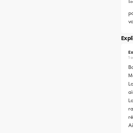
Se
p
va
Expl
Ex
1 
B
Me
L
ai
Lo
ra
ré
Ai