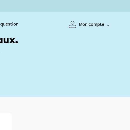
 question
Mon compte
aux.
!