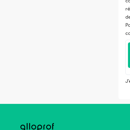
co
r
de
Po
co
J'