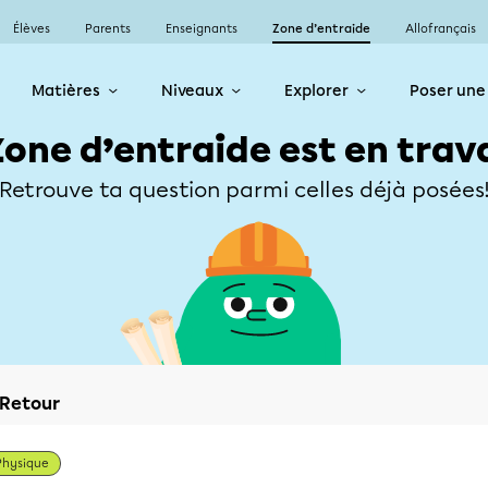
Élèves
Parents
Enseignants
Zone d’entraide
Allofrançais
Matières
Niveaux
Explorer
Poser une
Zone d’entraide est en trav
Retrouve ta question parmi celles déjà posées
Retour
Physique