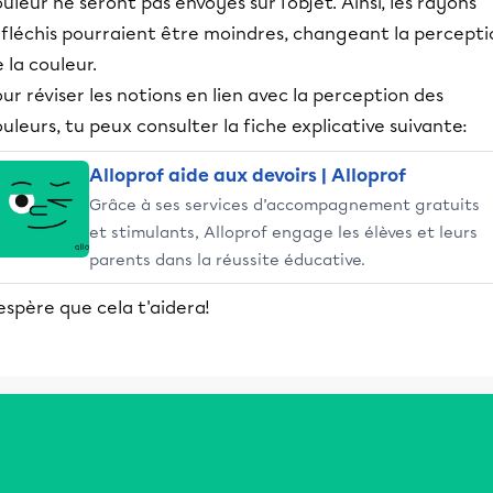
uleur ne seront pas envoyés sur l'objet. Ainsi, les rayons
éfléchis pourraient être moindres, changeant la percepti
 la couleur.
ur réviser les notions en lien avec la perception des
uleurs, tu peux consulter la fiche explicative suivante:
Alloprof aide aux devoirs | Alloprof
Grâce à ses services d’accompagnement gratuits
et stimulants, Alloprof engage les élèves et leurs
parents dans la réussite éducative.
espère que cela t'aidera!