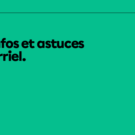
nfos et astuces
riel.