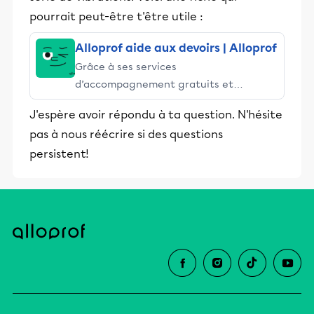
pourrait peut-être t'être utile :
Alloprof aide aux devoirs | Alloprof
Grâce à ses services
d’accompagnement gratuits et
stimulants, Alloprof engage les élèves
J'espère avoir répondu à ta question. N'hésite
et leurs parents dans la réussite
pas à nous réécrire si des questions
éducative.
persistent!