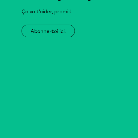
Ça va t’aider, promis!
Abonne-toi ici!