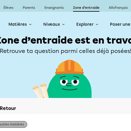
Élèves
Parents
Enseignants
Zone d’entraide
Allofrançais
Matières
Niveaux
Explorer
Poser une
Zone d’entraide est en trav
Retrouve ta question parmi celles déjà posées
Retour
Autres matières