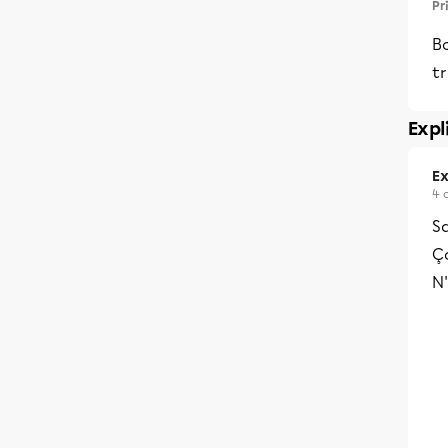
Pr
B
t
Expl
Ex
4 
Sa
Ça
N'