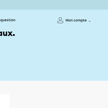
 question
Mon compte
aux.
!