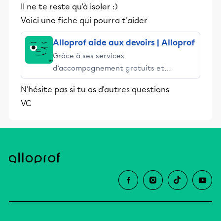
Il ne te reste qu'à isoler :)
Voici une fiche qui pourra t'aider
Alloprof aide aux devoirs | Alloprof
Grâce à ses services
d’accompagnement gratuits et
stimulants, Alloprof engage les élèves
N'hésite pas si tu as d'autres questions
et leurs parents dans la réussite
VC
éducative.