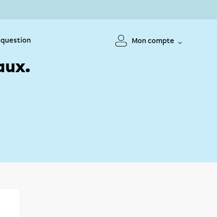
 question
Mon compte
aux.
!