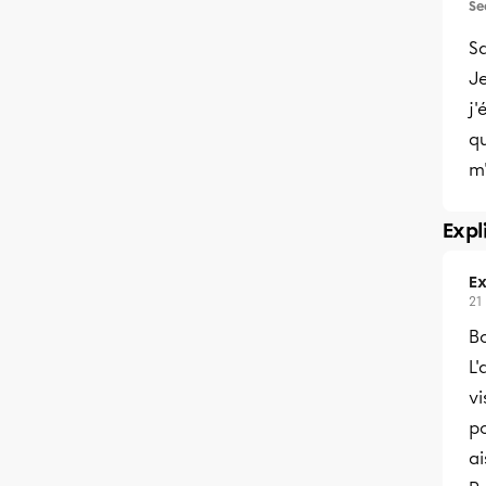
Se
Sa
Je
j'
qu
m'
Expl
Ex
21
Bo
L'
vi
po
ai