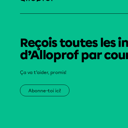
Reçois toutes les i
d’Alloprof par cour
Ça va t’aider, promis!
Abonne-toi ici!