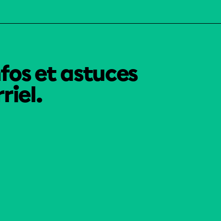
nfos et astuces
riel.