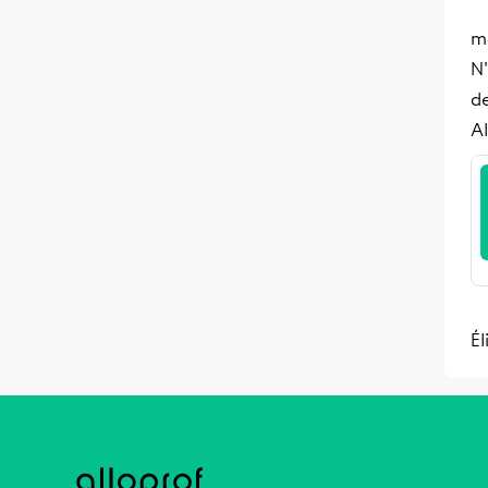
ma
N'
d
Al
Él