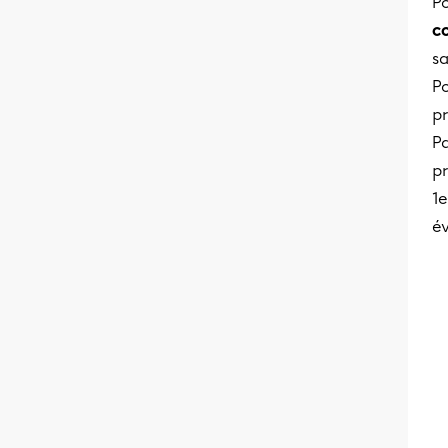
Po
c
sa
Po
pr
Pa
pr
1e
év