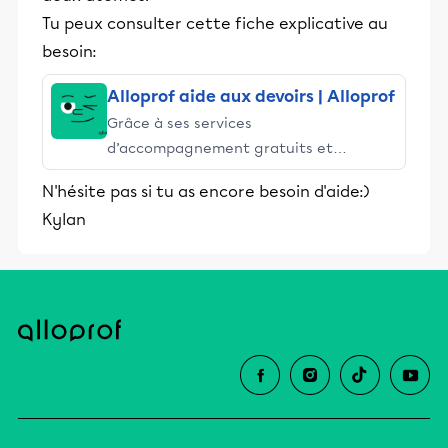
Tu peux consulter cette fiche explicative au
besoin:
Alloprof aide aux devoirs | Alloprof
Grâce à ses services
d’accompagnement gratuits et
stimulants, Alloprof engage les élèves
N'hésite pas si tu as encore besoin d'aide:)
et leurs parents dans la réussite
Kylan
éducative.