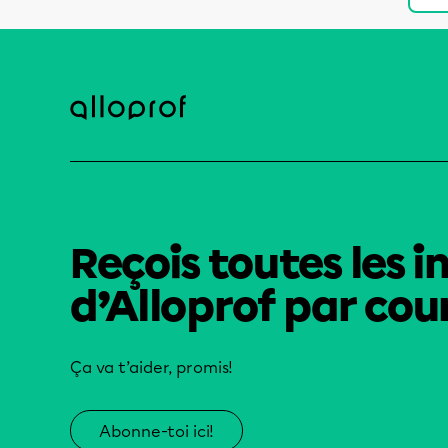
Reçois toutes les i
d’Alloprof par cour
Ça va t’aider, promis!
Abonne-toi ici!