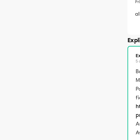
Pr
a
Expl
Ex
5 
B
M
P
f
h
p
Au
A