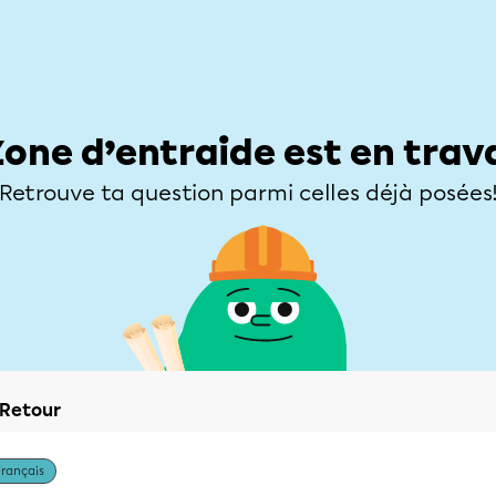
Élèves
Parents
Enseignants
Zone d’entraide
Allofrançais
Matières
Niveaux
Explorer
Poser une
Zone d’entraide est en trav
Retrouve ta question parmi celles déjà posées
Retour
Français