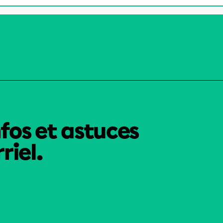
nfos et astuces
riel.