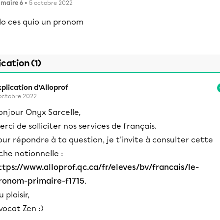
imaire 6
• 5 octobre 2022
llo ces quio un pronom
ication (1)
plication d’Alloprof
octobre 2022
onjour Onyx Sarcelle,
erci de solliciter nos services de français.
our répondre à ta question, je t'invite à consulter cette
iche notionnelle :
ttps://www.alloprof.qc.ca/fr/eleves/bv/francais/le-
ronom-primaire-f1715
.
 plaisir,
vocat Zen :)