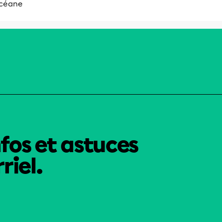
céane
nfos et astuces
riel.