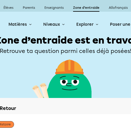
Élèves
Parents
Enseignants
Zone d’entraide
Allofrançais
Matières
Niveaux
Explorer
Poser une
Zone d’entraide est en trav
Retrouve ta question parmi celles déjà posées
Retour
Histoire