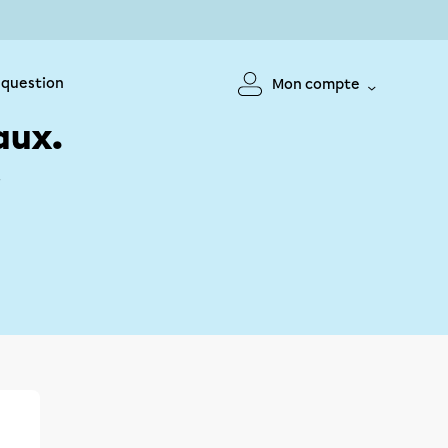
 question
Mon compte
aux.
!