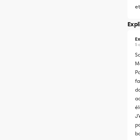
et
Expl
Ex
5 
Sa
Me
P
fa
do
a
él
J’
pa
bo