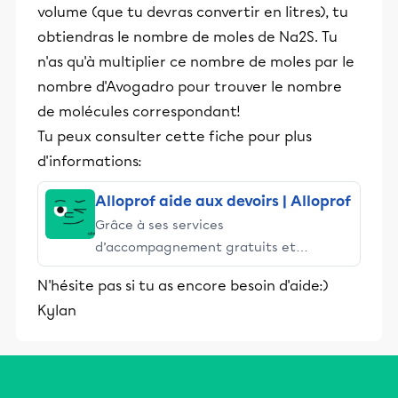
volume (que tu devras convertir en litres), tu
obtiendras le nombre de moles de Na2S. Tu
n'as qu'à multiplier ce nombre de moles par le
nombre d'Avogadro pour trouver le nombre
de molécules correspondant!
Tu peux consulter cette fiche pour plus
d'informations:
Alloprof aide aux devoirs | Alloprof
Grâce à ses services
d’accompagnement gratuits et
stimulants, Alloprof engage les élèves
N'hésite pas si tu as encore besoin d'aide:)
et leurs parents dans la réussite
Kylan
éducative.