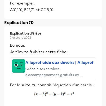
Par exemple ,
A(0,10), B(2,7) et C(15,0)
Explication (1)
Explication d’élève
7 octobre 2022
Bonjour,
Je t'invite à visiter cette fiche :
Alloprof aide aux devoirs | Alloprof
Grâce à ses services
d’accompagnement gratuits et
stimulants, Alloprof engage les élèves
Par la suite, tu connais l'équation d'un cercle :
et leurs parents dans la réussite
éducative.