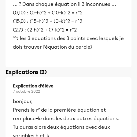
… ? Dans chaque équation il 3 inconnues …
(0,10) : (0-h)^2 + (10-k)^2 = r^2
(15,0) : (15-h)^2 + (0-k)^2 = r^2
(2,7) : (2-h)^2 + (7-k)^2 = r^2
^^( les 3 equations des 3 points avec lesquels je
dois trouver l’équation du cercle)
Explications (2)
Explication d’élève
7 octobre 2022
bonjour,
Prends le r² de la première équation et
remplace-le dans les deux autres équations.
Tu auras alors deux équations avec deux
variables h et k.