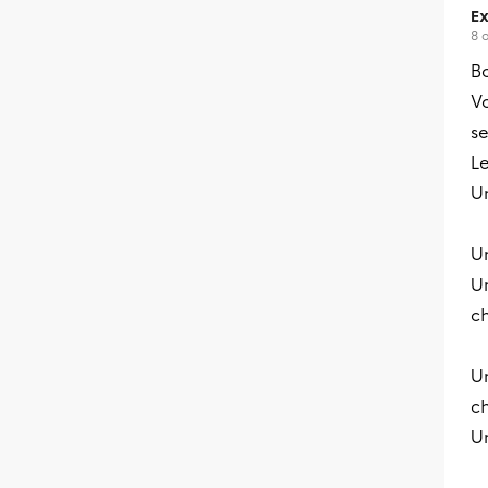
Ex
8 
B
Vo
s
L
U
U
U
c
U
c
U