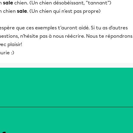
n
sale
chien. (Un chien désobéissant, "tannant")
n chien
sale
. (Un chien qui n'est pas propre)
espère que ces exemples t'auront aidé. Si tu as d'autres
estions, n'hésite pas à nous réécrire. Nous te répondrons
ec plaisir!
urie :)