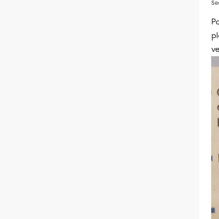
Se
Po
p
v