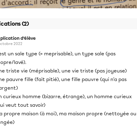
ications (2)
plication d’élève
octobre 2022
st un sale type (= meprisable), un type sale (pas
opre/lavé).
e triste vie (méprisable), une vie triste (pas joyeuse)
e pauvre fille (fait pitié), une fille pauvre (qui n'a pas
'argent)
n curieux homme (bizarre, étrange), un homme curieux
ui veut tout savoir)
a propre maison (à moi), ma maison propre (nettoyée ou
angée)