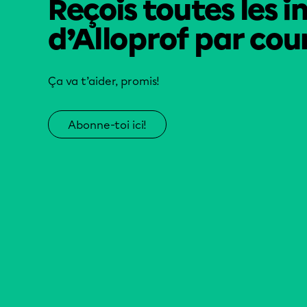
Reçois toutes les i
d’Alloprof par cour
Ça va t’aider, promis!
Abonne-toi ici!