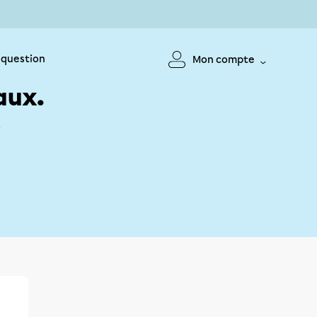
 question
Mon compte
aux.
!