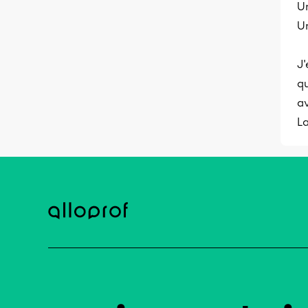
U
U
J'
qu
av
La