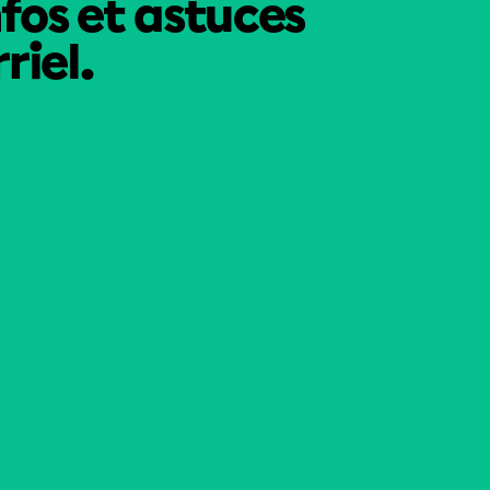
nfos et astuces
riel.