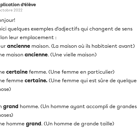
plication d’élève
octobre 2022
onjour!
ici quelques exemples d'adjectifs qui changent de sens
elon leur emplacement :
eur
ancienne
maison. (La maison où ils habitaient avant)
ne maison
ancienne
. (Une vielle maison)
ne
certaine
femme. (Une femme en particulier)
ne femme
certaine.
(Une femme qui est sûre de quelque
hose)
n
grand
homme. (Un homme ayant accompli de grandes
hoses)
ne homme
grand
. (Un homme de grande taille)