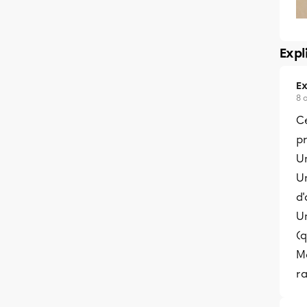
Expl
Ex
8 
Ce
pr
Un
Un
d
U
(q
M
r