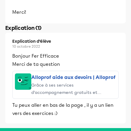
Merci!
Explication (1)
Explication d’élève
10 octobre 2022
Bonjour Fer Efficace
Merci de ta question
Alloprof aide aux devoirs | Alloprof
Grâce à ses services
d’accompagnement gratuits et
stimulants, Alloprof engage les élèves
Tu peux aller en bas de la page , il y a un lien
et leurs parents dans la réussite
vers des exercices :)
éducative.