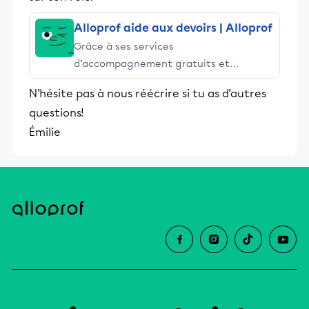
Alloprof aide aux devoirs | Alloprof
Grâce à ses services
d’accompagnement gratuits et
stimulants, Alloprof engage les élèves
N’hésite pas à nous réécrire si tu as d’autres
et leurs parents dans la réussite
questions!
éducative.
Émilie