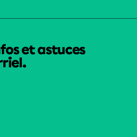
nfos et astuces
riel.