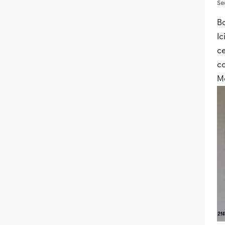
Se
B
Ic
ce
c
M