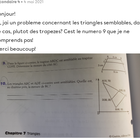
condaire 4
• 4 mai 2021
onjour!
i, jai un probleme concernant les triangles semblables, d
 cas, plutot des trapezes? Cest le numero 9 que je ne
omprends pas!
erci beaucoup!