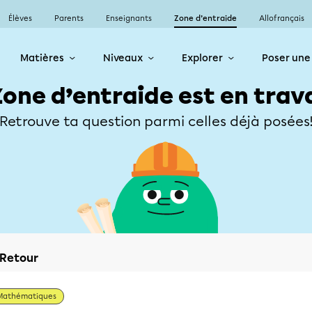
Élèves
Parents
Enseignants
Zone d’entraide
Allofrançais
Matières
Niveaux
Explorer
Poser une
Zone d’entraide est en trav
Retrouve ta question parmi celles déjà posées
Retour
Mathématiques