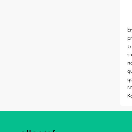
En
p
t
s
no
qu
qu
N'
K