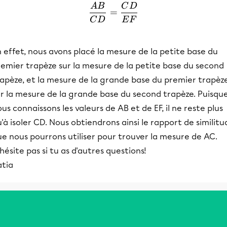
A
B
C
D
\frac{AB}{CD} = \frac
=
C
D
E
F
 effet, nous avons placé la mesure de la petite base du
remier trapèze sur la mesure de la petite base du second
rapèze, et la mesure de la grande base du premier trapèz
ur la mesure de la grande base du second trapèze. Puisqu
us connaissons les valeurs de AB et de EF, il ne reste plus
'à isoler CD. Nous obtiendrons ainsi le rapport de similitu
e nous pourrons utiliser pour trouver la mesure de AC.
hésite pas si tu as d'autres questions!
atia