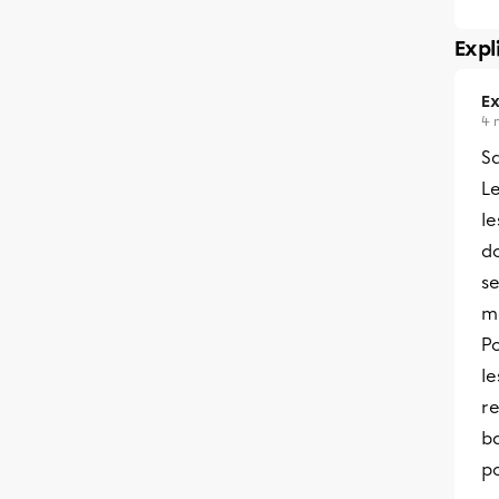
Expl
Ex
4 
Sa
Le
le
do
s
m
Po
le
r
ba
po