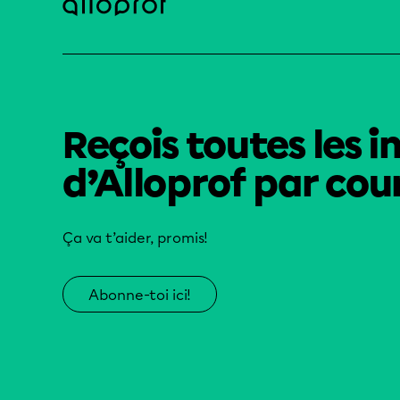
Reçois toutes les i
d’Alloprof par cour
Ça va t’aider, promis!
Abonne-toi ici!