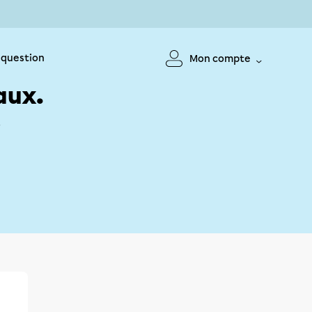
 question
Mon compte
aux.
!