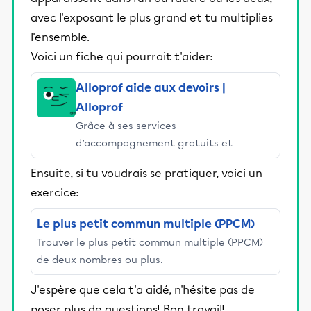
avec l'exposant le plus grand et tu multiplies
l'ensemble.
Voici un fiche qui pourrait t'aider:
Alloprof aide aux devoirs |
Alloprof
Grâce à ses services
d’accompagnement gratuits et
stimulants, Alloprof engage les élèves
Ensuite, si tu voudrais se pratiquer, voici un
et leurs parents dans la réussite
exercice:
éducative.
Le plus petit commun multiple (PPCM)
Trouver le plus petit commun multiple (PPCM)
de deux nombres ou plus.
J'espère que cela t'a aidé, n'hésite pas de
poser plus de questions! Bon travail!