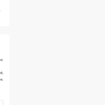
e
ec
t.
es