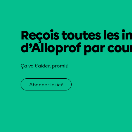
Reçois toutes les i
d’Alloprof par cour
Ça va t’aider, promis!
Abonne-toi ici!