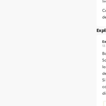
Se
C
de
Expl
Ex
13
Bo
So
la
de
Si
c
di