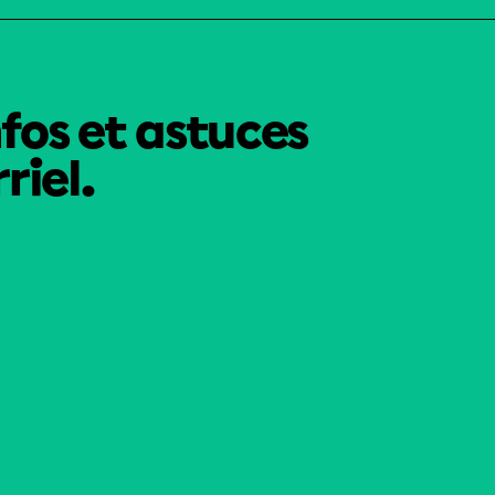
nfos et astuces
riel.