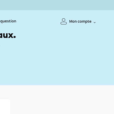
 question
Mon compte
aux.
!