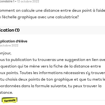
condaire 1
• 12 octobre 2022
omment on calcule une distance entre deux point à l'aid
 l'échelle graphique avec une calculatrice?
ication (1)
plication d’élève
 octobre 2022
njour,
us ta publication tu trouveras une suggestion en lien av
 question qui te mène vers la fiche de la distance entre
ux points. Toutes les informations nécessaires s'y trouven
 tu choisis deux points de ton graphique et que tu mets l
oordonnées dans la formule suivante, tu peux trouver la
stance.