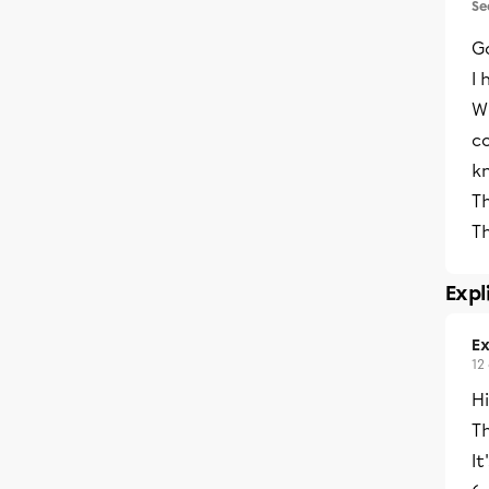
Se
G
I 
Wh
co
kn
T
Th
Expl
Ex
12
Hi
Th
It