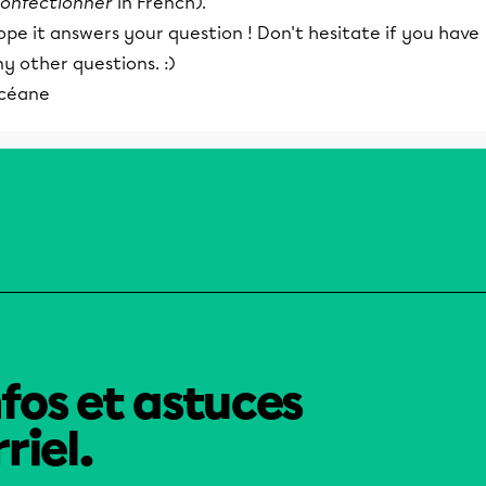
onfectionner
in French).
pe it answers your question ! Don't hesitate if you have
y other questions. :)
céane
nfos et astuces
riel.