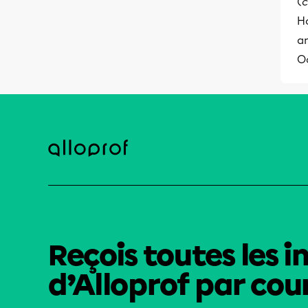
(
c
Ho
an
O
Reçois toutes les i
d’Alloprof par cour