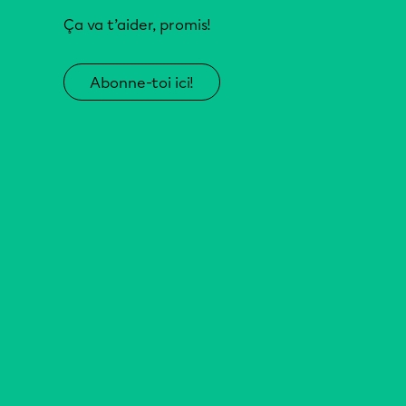
Ça va t’aider, promis!
Abonne-toi ici!