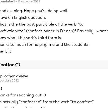
condaire 1
• 12 octobre 2022
ood evening. Hope you're doing well.
have an English question.
at is the the past participle of the verb "to
nfectionate" (confectionner in French)? Basically I want 
ow what this verb's third form is.
hanks so much for helping me and the students.
e_Elf.
ication (1)
plication d’élève
 octobre 2022
 !
anks for reaching out. :)
's actually "confected" from the verb "to confect"