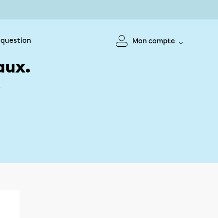
 question
Mon compte
aux.
!