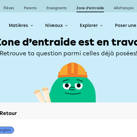
Élèves
Parents
Enseignants
Zone d’entraide
Allofrançais
Matières
Niveaux
Explorer
Poser une
Zone d’entraide est en trav
Retrouve ta question parmi celles déjà posées
Retour
Anglais