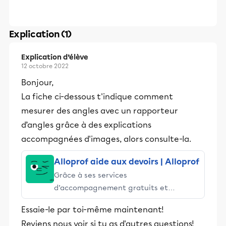
Explication (1)
Explication d’élève
12 octobre 2022
Bonjour,
La fiche ci-dessous t'indique comment
mesurer des angles avec un rapporteur
d’angles grâce à des explications
accompagnées d'images, alors consulte-la.
Alloprof aide aux devoirs | Alloprof
Grâce à ses services
d’accompagnement gratuits et
stimulants, Alloprof engage les élèves
Essaie-le par toi-même maintenant!
et leurs parents dans la réussite
Reviens nous voir si tu as d'autres questions!
éducative.