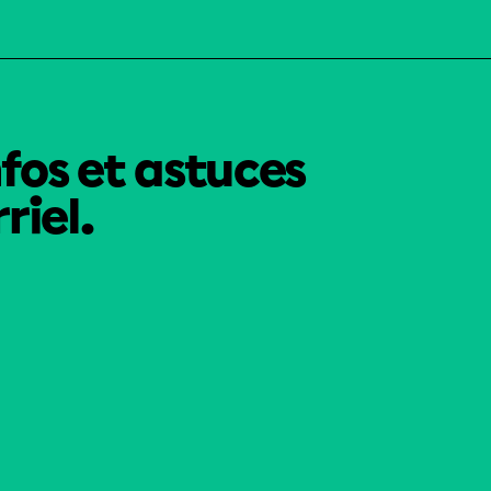
nfos et astuces
riel.