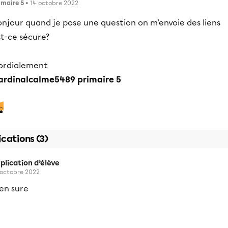
imaire 5
• 14 octobre 2022
onjour quand je pose une question on m'envoie des liens
st-ce sécure?
ordialement
ardinalcalme5489 primaire 5
ications (3)
plication d’élève
 octobre 2022
en sure