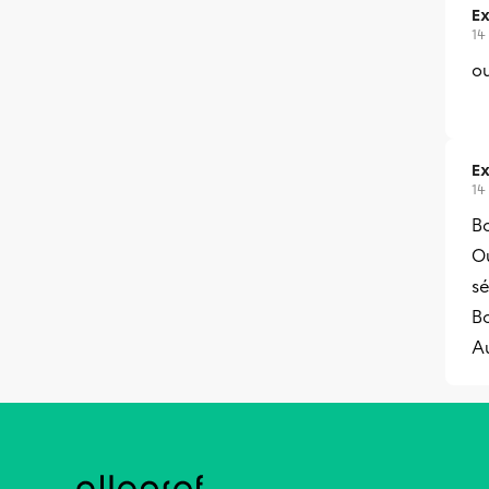
Ex
14
ou
Ex
14
Bo
Ou
sé
B
A