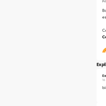
Pr
B
e
C
C
Expl
Ex
16
bi