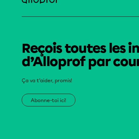
Reçois toutes les i
d’Alloprof par cour
Ça va t’aider, promis!
Abonne-toi ici!