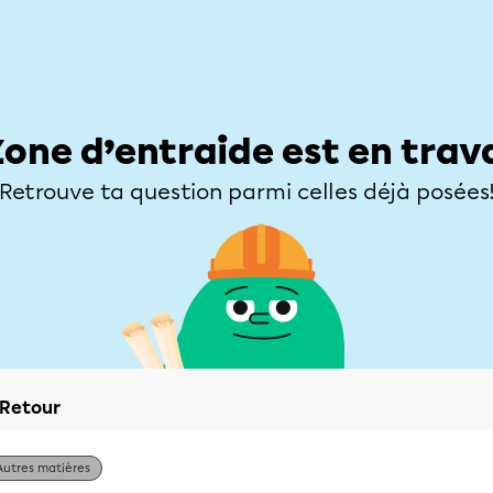
Élèves
Parents
Enseignants
Zone d’entraide
Allofrançais
Matières
Niveaux
Explorer
Poser une
Zone d’entraide est en trav
Retrouve ta question parmi celles déjà posées
Retour
Autres matières