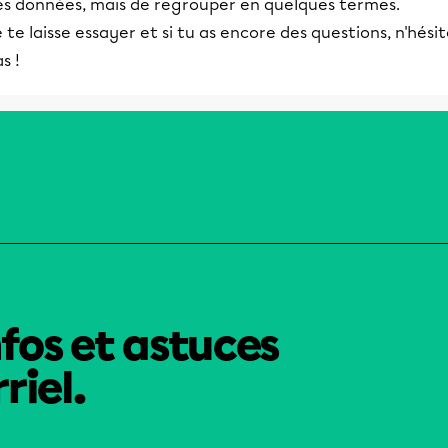
es données, mais de regrouper en quelques termes.
 te laisse essayer et si tu as encore des questions, n'hési
s !
nfos et astuces
riel.