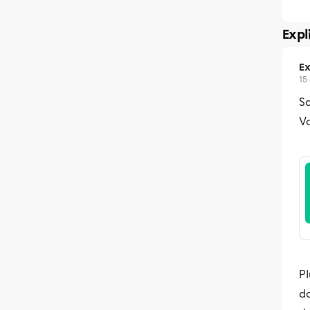
Expl
Ex
15
Sa
Vo
Pl
do