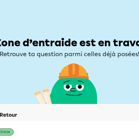
Élèves
Parents
Enseignants
Zone d’entraide
Allofrançais
Matières
Niveaux
Explorer
Poser une
Zone d’entraide est en trav
Retrouve ta question parmi celles déjà posées
Retour
Chimie