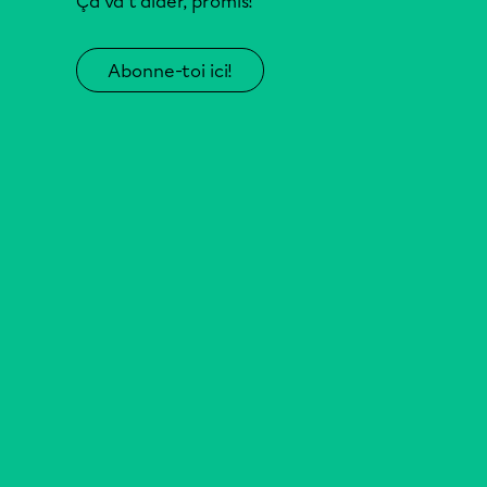
Ça va t’aider, promis!
Abonne-toi ici!