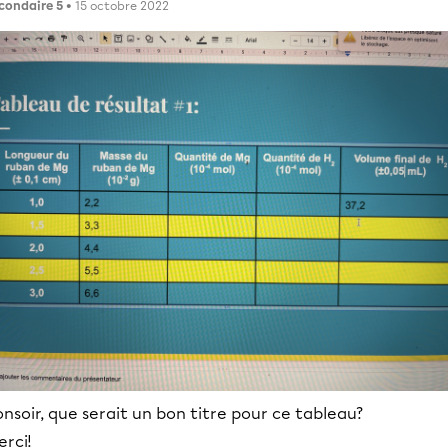
condaire 5
• 15 octobre 2022
nsoir, que serait un bon titre pour ce tableau?
rci!