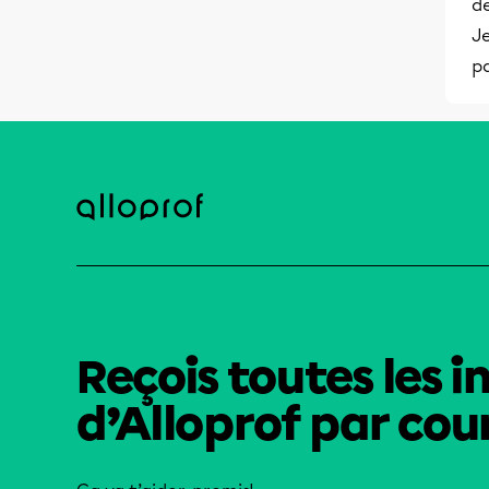
d
Je
pa
Reçois toutes les i
d’Alloprof par cour