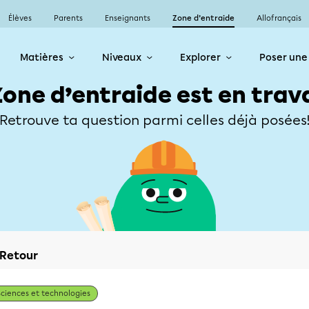
Élèves
Parents
Enseignants
Zone d’entraide
Allofrançais
Matières
Niveaux
Explorer
Poser une
Zone d’entraide est en trav
Retrouve ta question parmi celles déjà posées
Retour
Sciences et technologies