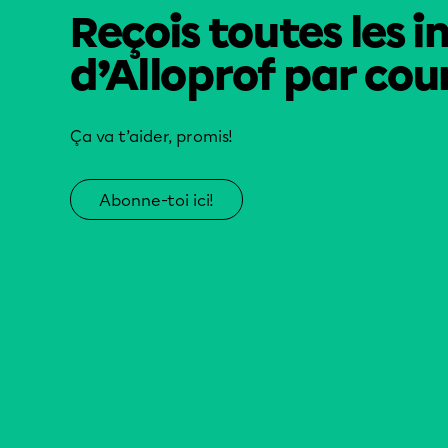
Reçois toutes les i
d’Alloprof par cour
Ça va t’aider, promis!
Abonne-toi ici!