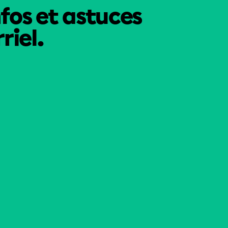
nfos et astuces
riel.