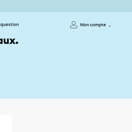
 question
Mon compte
aux.
!