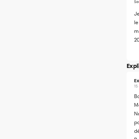
Se
Je
l
ma
2
Expl
Ex
15
B
Me
No
po
dé