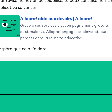
ur réviser la notion de solubilité, tu peux consulter la fic
plicative suivante:
Alloprof aide aux devoirs | Alloprof
Grâce à ses services d’accompagnement gratuits
et stimulants, Alloprof engage les élèves et leurs
parents dans la réussite éducative.
espère que cela t'aidera!