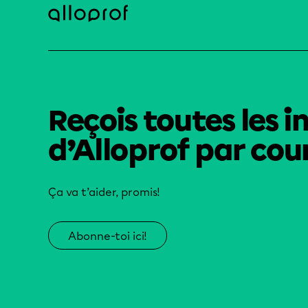
Reçois toutes les i
d’Alloprof par cour
Ça va t’aider, promis!
Abonne-toi ici!