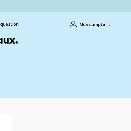
 question
Mon compte
aux.
!