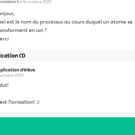
condaire 4
• 16 octobre 2022
njour,
uel est le nom du processus au cours duquel un atome se
ransforment en ion ?
erci
ication (1)
plication d’élève
 octobre 2022
lut!
est l’ionisation! ;)