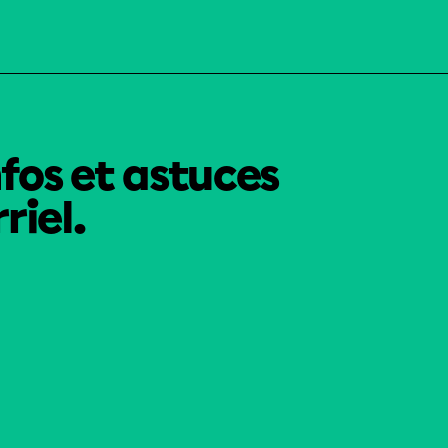
nfos et astuces
riel.