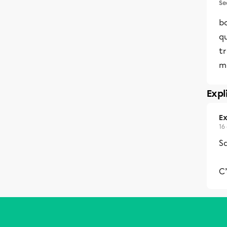
Se
bo
q
t
m
Expl
Ex
16
Sa
C’