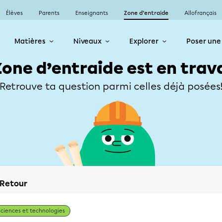
Élèves
Parents
Enseignants
Zone d’entraide
Allofrançais
Matières
Niveaux
Explorer
Poser une
Zone d’entraide est en trav
Retrouve ta question parmi celles déjà posées
Retour
Sciences et technologies